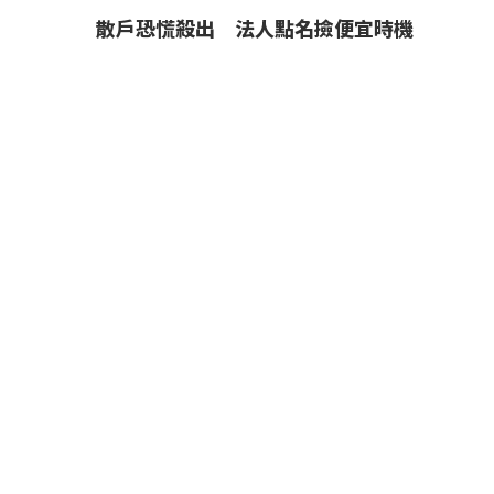
散戶恐慌殺出 法人點名撿便宜時機
2026-07-28
房市瞭望》台股衝高帶動北市豪宅Q2交易