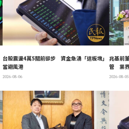
台股震盪4萬5關前卻步 資金急湧「這板塊」
兆基前
當避風港
管 業
2026-08-06
2026-08-05