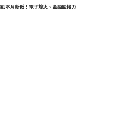
縮創本月新低！電子熄火、金融股接力
光通訊逆勢走強
財報炸裂》買不到比買貴更可怕！宇瞻