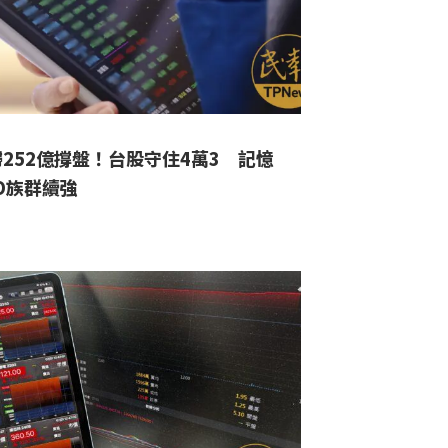
252億撐盤！台股守住4萬3 記憶
O族群續強