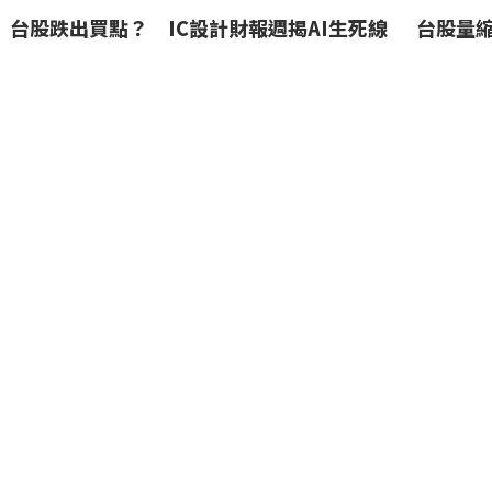
台股跌出買點？ IC設計財報週揭AI生死線
台股量
撐盤 
2026-07-28
2026-07-27
量
抽中一張賺6萬！和運租車、華德動能、新應
記憶體