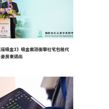
董座吸金3》吸金案恐衝擊社宅包租代
界憂房東退出