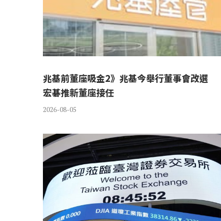
兆基前董座吸金2》兆基今舉行董事會改選
宏碁推新董座接任
2026-08-05