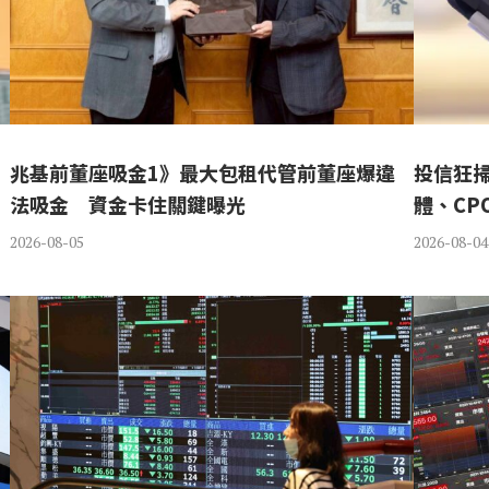
兆基前董座吸金1》最大包租代管前董座爆違
投信狂掃
法吸金 資金卡住關鍵曝光
體、CP
2026-08-05
2026-08-04