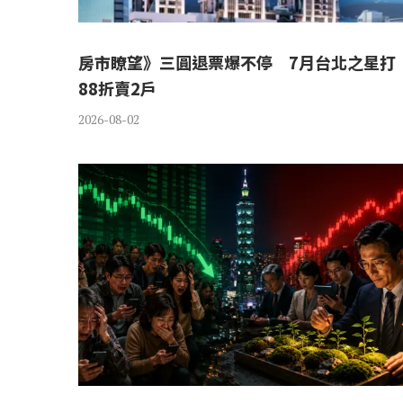
房市瞭望》三圓退票爆不停 7月台北之星打
88折賣2戶
2026-08-02