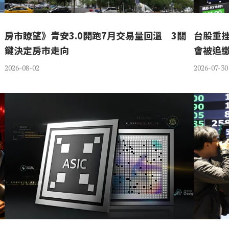
房市瞭望》青安3.0開跑7月交易量回溫 3關
台股重
鍵決定房市走向
會被追
2026-08-02
2026-07-30