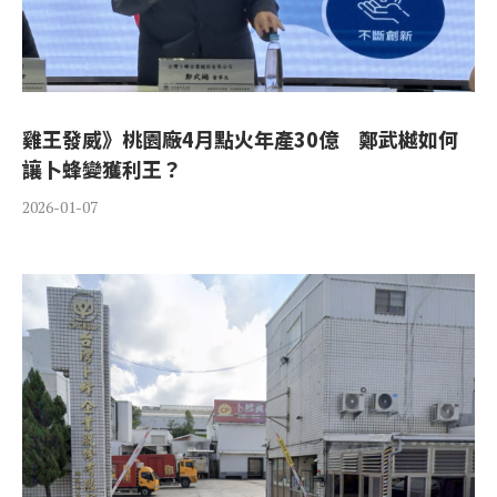
雞王發威》桃園廠4月點火年產30億 鄭武樾如何
讓卜蜂變獲利王？
2026-01-07