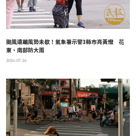
颱風遠離風勢未歇！氣象署示警3縣市亮黃燈 花
東、南部防大雨
2026-07-26