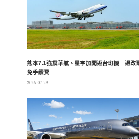
熊本7.1強震華航、星宇加開返台班機 退改
免手續費
2026-07-29