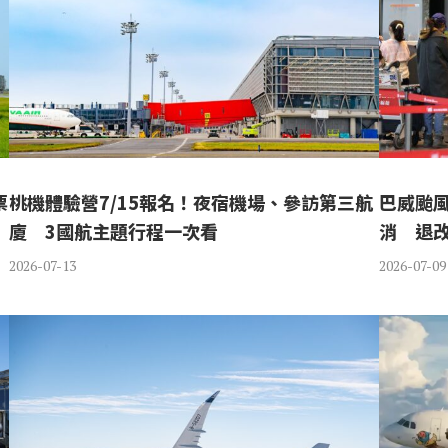
票
桃機體驗營7/15報名！夜宿機場、參訪第三航
巴威颱
廈 3國航主題行程一次看
消 退
2026-07-13
2026-07-09