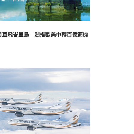
0月直飛峇里島 劍指歐美中轉百億商機