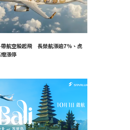
多帶航空股起飛 長榮航漲逾7%、虎
亮燈漲停