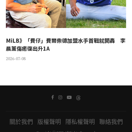
MiLB》「費仔」費爾柴德加盟水手首戰就開轟 李
晨薰傷癒復出升1A
2026-07-08
關於我們
版權聲明
隱私權聲明
聯絡我們