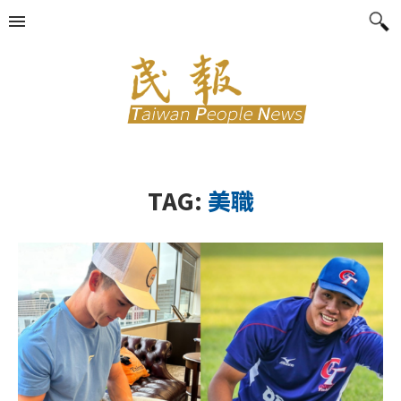
TAG:
美職