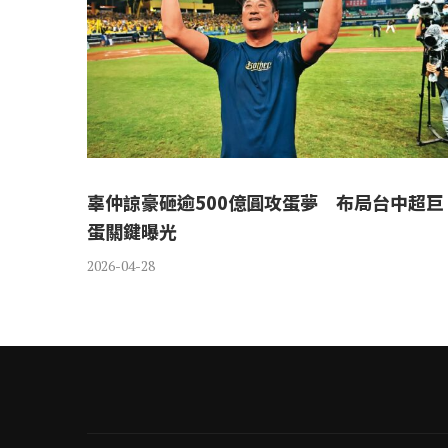
辜仲諒豪砸逾500億圓攻蛋夢 布局台中超巨
蛋關鍵曝光
2026-04-28