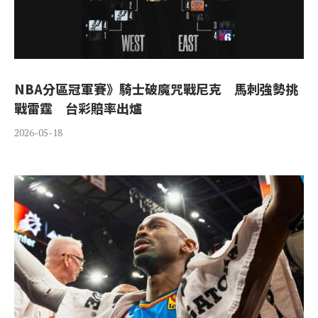
NBA分區冠軍賽》騎士破魔咒戰尼克 馬刺強勢挑
戰雷霆 台彩賠率出爐
2026-05-18