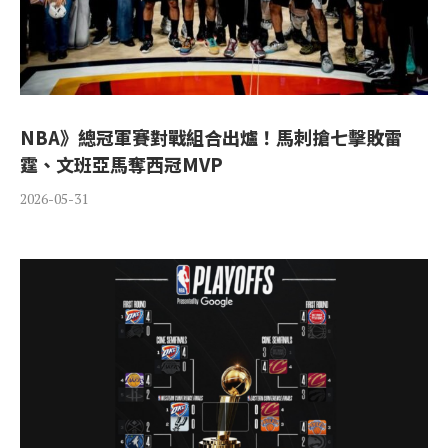
NBA》總冠軍賽對戰組合出爐！馬刺搶七擊敗雷
霆、文班亞馬奪西冠MVP
2026-05-31