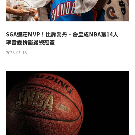
SGA連莊MVP！比肩喬丹、詹皇成NBA第14人
率雷霆拚衛冕總冠軍
2026-05-18