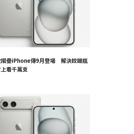
摺疊iPhone傳9月登場 解決鉸鏈瓶
貨上看千萬支