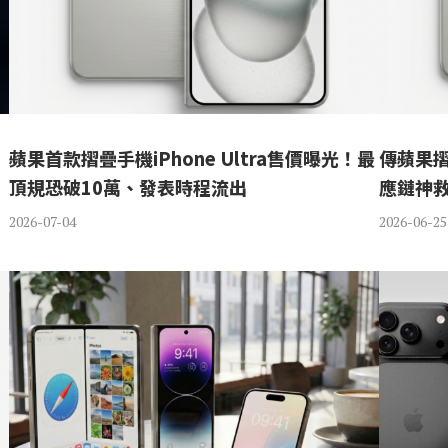
蘋果首款摺疊手機iPhone Ultra售價曝光！最
傳蘋果摺
頂規恐破10萬、發表時程流出
應鏈神
2026-07-04
2026-06-25