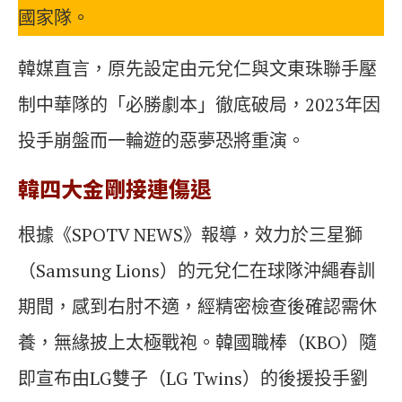
國家隊。
韓媒直言，原先設定由元兌仁與文東珠聯手壓
制中華隊的「必勝劇本」徹底破局，2023年因
投手崩盤而一輪遊的惡夢恐將重演。
韓四大金剛接連傷退
根據《SPOTV NEWS》報導，效力於三星獅
（Samsung Lions）的元兌仁在球隊沖繩春訓
期間，感到右肘不適，經精密檢查後確認需休
養，無緣披上太極戰袍。韓國職棒（KBO）隨
即宣布由LG雙子（LG Twins）的後援投手劉