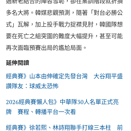
過新老結合的陣容雪恥，卻在集訓階段就折損
多名大將。韓媒悲觀預測，隨著「對台必勝公
式」瓦解，加上投手戰力捉襟見肘，韓國隊想
要在死亡之組突圍的難度大幅提升，甚至可能
再次面臨預賽出局的尷尬局面。
延伸閱讀
經典賽》山本由伸確定先發台灣 大谷翔平盛
讚隊友：球威太恐怖
2026經典賽懶人包》中華隊30人名單正式亮
牌 賽程、轉播平台一次看
經典賽》徐若熙、林詩翔聯手打線三本柱 前