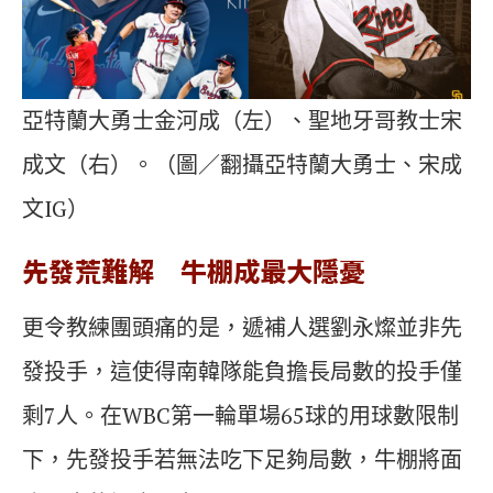
亞特蘭大勇士金河成（左）、聖地牙哥教士宋
成文（右）。（圖／翻攝亞特蘭大勇士、宋成
文IG）
先發荒難解 牛棚成最大隱憂
更令教練團頭痛的是，遞補人選劉永燦並非先
發投手，這使得南韓隊能負擔長局數的投手僅
剩7人。在WBC第一輪單場65球的用球數限制
下，先發投手若無法吃下足夠局數，牛棚將面