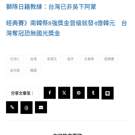
獅隊日籍教練：台灣已非吳下阿蒙
經典賽》南韓祭8強獎金晉級就發4億韓元 台
灣奪冠恐無國光獎金
元兌仁
台灣
宋成文
投手
文東珠
經典賽
金河成
韓國
分享文章至：