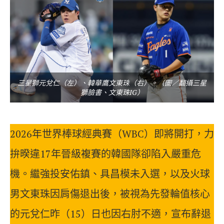
三星獅元兌仁（左）、韓華鷹文東珠（右）。（圖／翻攝三星
獅臉書、文東珠IG）
2026年世界棒球經典賽（WBC）即將開打，力
拚暌違17年晉級複賽的韓國隊卻陷入嚴重危
機。繼強投安佑鎮、具昌模未入選，以及火球
男文東珠因肩傷退出後，被視為先發輪值核心
的元兌仁昨（15）日也因右肘不適，宣布辭退