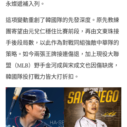
永燦遞補入列。
這項變動重創了韓國隊的先發深度。原先教練
團寄望由元兌仁穩住比賽前段，再由文東珠接
手後段局數，以此作為對戰同組強敵中華隊的
策略。如今兩張王牌接連傷退，加上現役大聯
盟（MLB）野手金河成與宋成文也因傷缺席，
韓國隊投打戰力皆大打折扣。