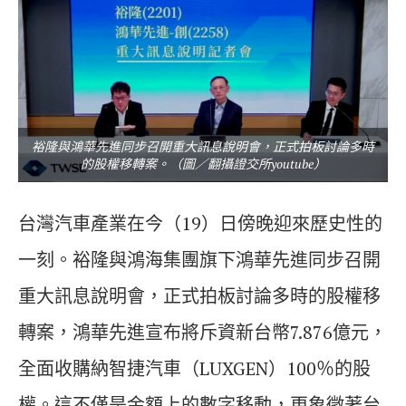
裕隆與鴻華先進同步召開重大訊息說明會，正式拍板討論多時
的股權移轉案。（圖／翻攝證交所youtube）
台灣汽車產業在今（19）日傍晚迎來歷史性的
一刻。裕隆與鴻海集團旗下鴻華先進同步召開
重大訊息說明會，正式拍板討論多時的股權移
轉案，鴻華先進宣布將斥資新台幣7.876億元，
全面收購納智捷汽車（LUXGEN）100％的股
權。這不僅是金額上的數字移動，更象徵著台