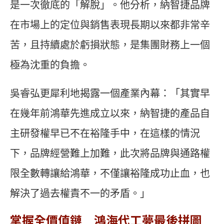
是一次徹底的「解脫」。他分析，納智捷品牌
在市場上的定位與銷售表現長期以來都非常辛
苦，且持續處於虧損狀態，是集團財務上一個
極為沈重的負擔。
吳睿弘更犀利地揭露一個產業內幕：「其實早
在幾年前鴻華先進成立以來，納智捷的產品自
主研發權早已不在裕隆手中，在這樣的情況
下，品牌經營難上加難，此次將品牌與通路權
限全數轉讓給鴻華，不僅讓裕隆成功止血，也
解決了過去權責不一的矛盾。」
掌握全價值鏈 鴻海代工夢最後拼圖