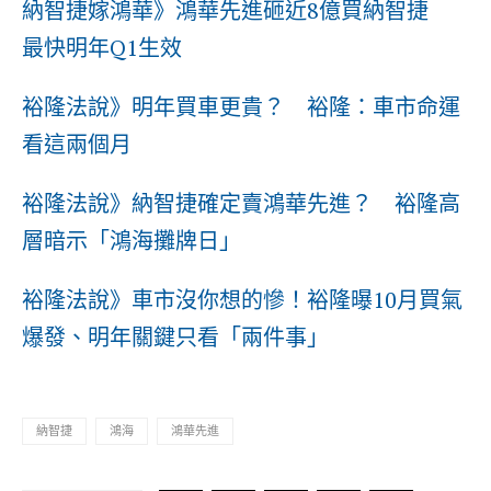
納智捷嫁鴻華》鴻華先進砸近8億買納智捷
最快明年Q1生效
裕隆法說》明年買車更貴？ 裕隆：車市命運
看這兩個月
裕隆法說》納智捷確定賣鴻華先進？ 裕隆高
層暗示「鴻海攤牌日」
裕隆法說》車市沒你想的慘！裕隆曝10月買氣
爆發、明年關鍵只看「兩件事」
納智捷
鴻海
鴻華先進