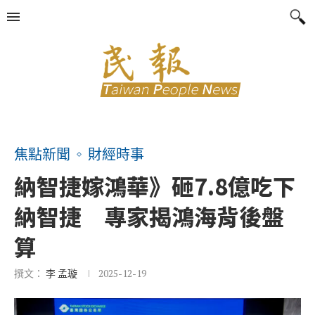
焦點新聞
財經時事
納智捷嫁鴻華》砸7.8億吃下
納智捷 專家揭鴻海背後盤
算
撰文：
李 孟璇
2025-12-19