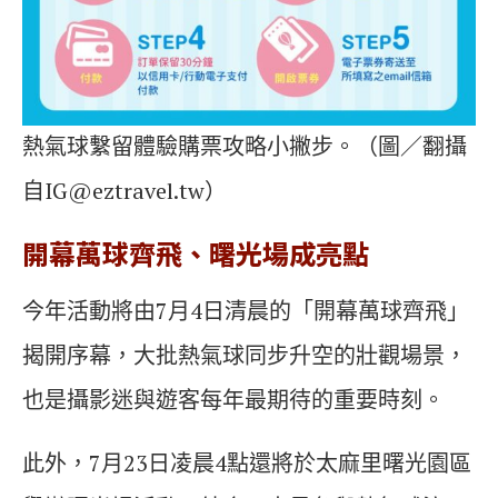
熱氣球繫留體驗購票攻略小撇步。（圖／翻攝
自
IG@eztravel.tw
）
開幕萬球齊飛、曙光場成亮點
今年活動將由7月4日清晨的「開幕萬球齊飛」
揭開序幕，大批熱氣球同步升空的壯觀場景，
也是攝影迷與遊客每年最期待的重要時刻。
此外，7月23日凌晨4點還將於太麻里曙光園區