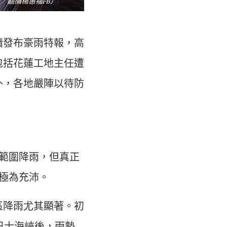
翻攝楊惠福FB ）
續發布豪雨特報，高
包括花蓮工地主任遭
外，各地嚴陣以待防
範圍降雨，但真正
極為充沛。
區降雨尤其顯著。初
巴士海峽後，雨勢