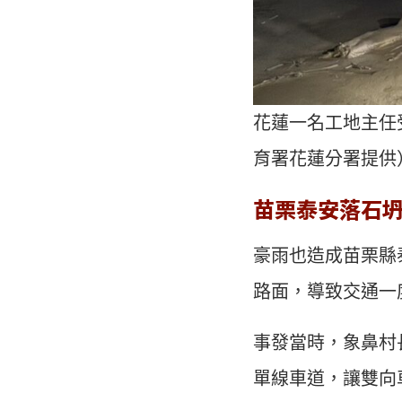
花蓮一名工地主任
育署花蓮分署提供
苗栗泰安落石
豪雨也造成苗栗縣
路面，導致交通一
事發當時，象鼻村
單線車道，讓雙向