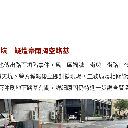
天坑 疑遭豪雨掏空路基
也傳出路面坍陷事件，鳳山區福誠二街與三街路口今
型天坑。警方獲報後立即封鎖現場，工務局及相關管
雨沖刷地下路基有關，詳細原因仍待進一步調查釐