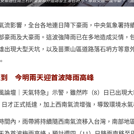
安鄉通往南三村的重要聯外道路發生落石坍方，導致交通一度中斷。（圖／
氣流影響，全台各地連日降下豪雨，中央氣象署持
部豪雨及大豪雨。這波強降雨已在多地造成災情，
雄出現大型天坑，以及苗栗山區道路落石坍方等意
。
報到 今明兩天迎首波降雨高峰
風論壇｜天氣特急」示警，雖然昨（8）日已出現大
）日才正式抵達，加上西南氣流增強，導致環境水氣
時間內，雨帶將持續隨西南氣流移入台灣，南部地
天為首波梅雨高峰，預計週四（11）日鋒面南移至