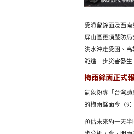
豪雨造成苗栗縣泰
受滯留鋒面及西南
屏山區更須嚴防局
洪水沖走受困、高
範進一步災害發生
梅雨鋒面正式
氣象粉專「台灣颱
的梅雨鋒面今（9
預估未來約一天半
步分析，今、明兩