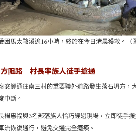
受困馬太鞍溪逾16小時，終於在今日清晨獲救。（
）
坍方阻路 村長率族人徒手搶通
泰安鄉通往南三村的重要聯外道路發生落石坍方，
度中斷。
長楊惠福與3名部落族人恰巧經過現場，立即徒手搬
車流恢復通行，避免交通完全癱瘓。