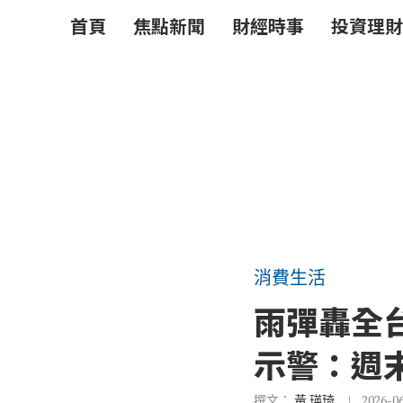
首頁
焦點新聞
財經時事
投資理財
消費生活
雨彈轟全
示警：週
撰文：
黃 瑛琦
2026-0