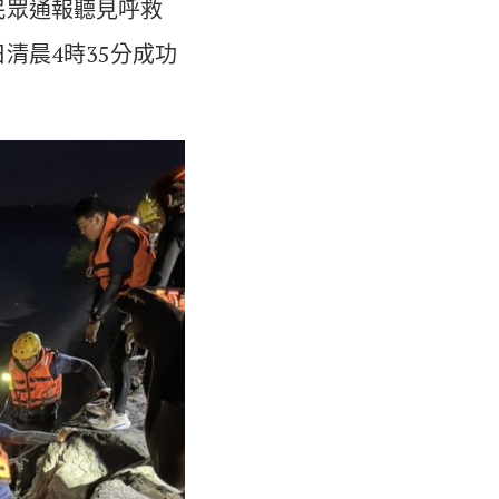
民眾通報聽見呼救
清晨4時35分成功