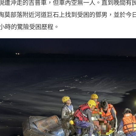
現遭沖走的吉普車，但車內空無一人。直到晚間有
陶莫部落附近河道巨石上找到受困的鄧男，並於今日
6小時的驚險受困歷程。