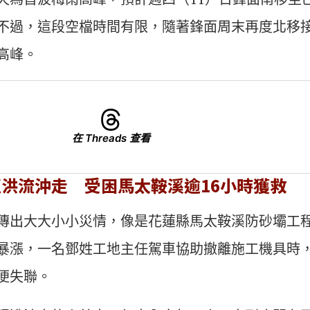
不過，這段空檔時間有限，隨著鋒面周末再度北移
高峰。
在 Threads 查看
洪流沖走 受困馬太鞍溪逾16小時獲救
傳出大大小小災情，像是花蓮縣馬太鞍溪防砂壩工程
暴漲，一名鄧姓工地主任駕車協助撤離施工機具時
便失聯。