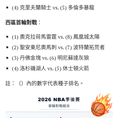
(4) 克里夫蘭騎士 vs. (5) 多倫多暴龍
西區首輪對戰
：
(1) 奧克拉荷馬雷霆 vs. (8) 鳳凰城太陽
(2) 聖安東尼奧馬刺 vs. (7) 波特蘭拓荒者
(3) 丹佛金塊 vs. (6) 明尼蘇達灰狼
(4) 洛杉磯湖人 vs. (5) 休士頓火箭
註：（）內的數字代表種子排名。