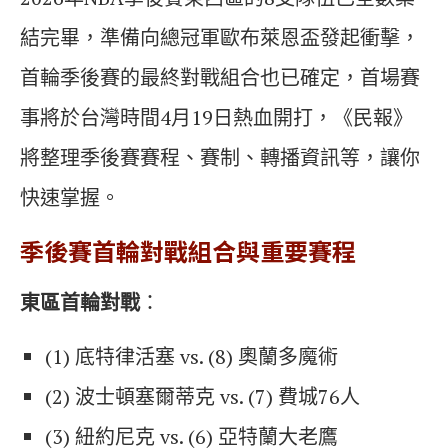
結完畢，準備向總冠軍歐布萊恩盃發起衝擊，
首輪季後賽的最終對戰組合也已確定，首場賽
事將於台灣時間4月19日熱血開打，《民報》
將整理季後賽賽程、賽制、轉播資訊等，讓你
快速掌握。
季後賽首輪對戰組合與重要賽程
東區首輪對戰
：
(1) 底特律活塞 vs. (8) 奧蘭多魔術
(2) 波士頓塞爾蒂克 vs. (7) 費城76人
(3) 紐約尼克 vs. (6) 亞特蘭大老鷹