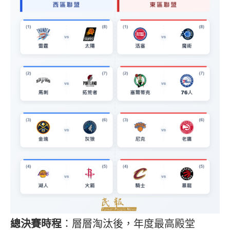
總決賽時程
：層層淘汰後，年度最高殿堂