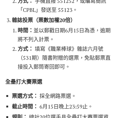
方式：
手機直撥 551252，或編寫簡訊
「CPBL」發送至 55123。
雜誌投票（票數加權
20
倍）
時間：
並以郵戳日期6月15日為憑，逾期
將不列入計票。
方式：
填寫《職業棒球》雜誌六月號
（531期）隨書附贈的選票，免貼郵票直
接投入郵筒寄回即可。
全壘打大賽票選
票選方式：
採全網路票選。
截止時間：
6月15日晚上23:59止。
規則：
總計20位選手具全壘打大賽票選資