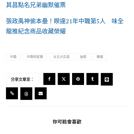
其昌點名兄弟幽默催票
張政禹神偷本壘！睽違21年中職第5人 味全
龍推紀念商品收藏榮耀
中職
中職明星賽
台北大巨蛋
抽獎
轉播
分享文章至：
你可能會喜歡