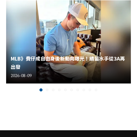
MLB》費仔成自由身後新動向曝光！續留水手從3A再
出發
2026-08-09