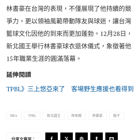
林書豪在台灣的表現，不僅展現了他持續的競
爭力，更以領袖風範帶動隊友與球迷，讓台灣
籃球文化因他的到來而更加蓬勃。12月28日，
新北國王舉行林書豪球衣退休儀式，象徵著他
15年職業生涯的圓滿落幕。
延伸閱讀
TPBL》三上悠亞來了 客場野生應援也看得到
NBA
TPBL
新北國王
林來瘋
林書豪
瘦子
分享文章至：