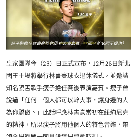
瘦子將擔任林書豪退休儀式表演嘉賓。（圖／新北國王提供）
皇家團隊今（23）日正式宣布，12月28日新北
國王主場將舉行林書豪球衣退休儀式，並邀請
知名饒舌歌手瘦子擔任賽後表演嘉賓。瘦子曾
說過「任何一個人都可以幹大事，讓身邊的人
為你驕傲。」此話呼應林書豪當初在紐約尼克
的精神，所以瘦子將用他個人的特色音樂，帶
領全場觀眾一同見證這場榮耀時刻。