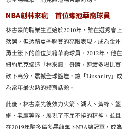
NBA創林來瘋 首位奪冠華裔球員
林書豪的職業生涯始於2010年，雖在選秀會上
落選，但憑藉夏季聯賽的亮眼表現，成為金州
勇士簽下的首位美籍華裔球員。2012年，他在
紐約尼克締造「林來瘋」奇蹟，連續多場比賽
砍下高分，震撼全球籃壇，讓「Linsanity」成
為當年最火熱的體育話題。
此後，林書豪先後效力火箭、湖人、黃蜂、籃
網、老鷹等隊，展現了不屈不撓的精神，並且
在2019年隨多倫多暴龍奪下NBA總冠軍，成為