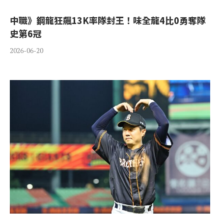
中職》鋼龍狂飆13K率隊封王！味全龍4比0勇奪隊
史第6冠
2026-06-20