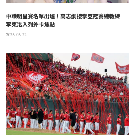
中職明星賽名單出爐！高志綱接掌亞冠賽總教練
李東洺入列外卡焦點
2026-06-22