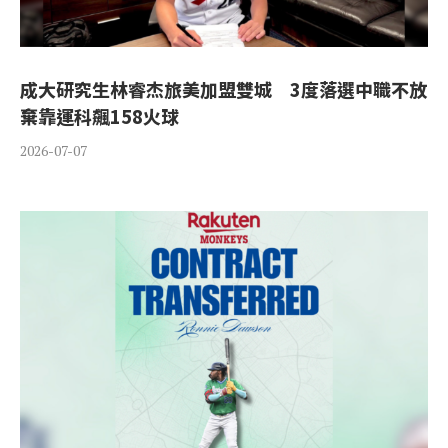
成大研究生林睿杰旅美加盟雙城 3度落選中職不放
棄靠運科飆158火球
2026-07-07