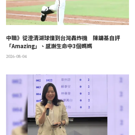
中職》從澄清湖球僮到台灣轟炸機 陳鏞基自評
「Amazing」、感謝生命中3個媽媽
2026-08-04