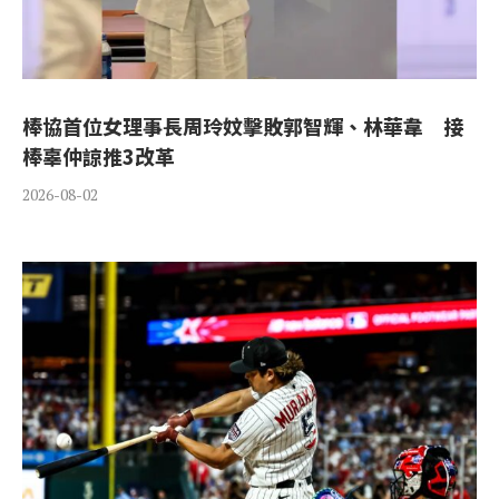
棒協首位女理事長周玲妏擊敗郭智輝、林華韋 接
棒辜仲諒推3改革
2026-08-02