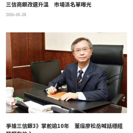
三信商銀改選升溫 市場派名單曝光
2026-05-28
爭搶三信銀3》掌舵逾10年 董座廖松岳喊話穩經