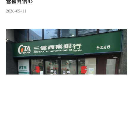
營權有信心
2026-05-11
爭搶三信銀1》三信商銀改選爆超額提名 股東聯手
劍指經營權