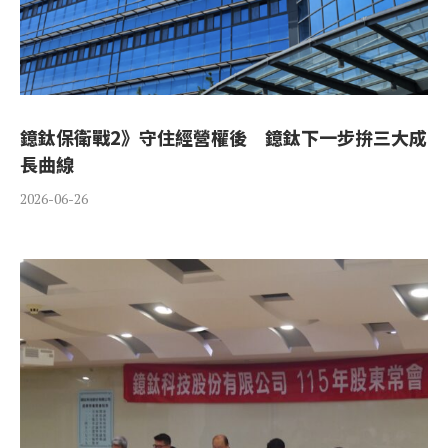
鐿鈦保衛戰2》守住經營權後 鐿鈦下一步拚三大成
長曲線
2026-06-26