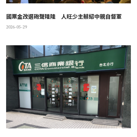
國票金改選砲聲隆隆 人旺少主蔡紹中親自督軍
2026-05-29