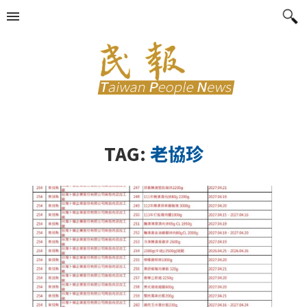
TAG:
老協珍