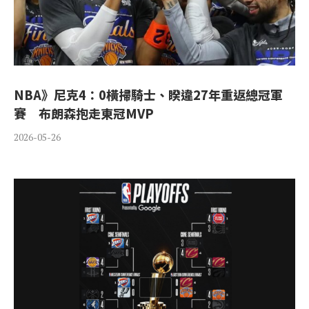
NBA》尼克4：0橫掃騎士、睽違27年重返總冠軍
賽 布朗森抱走東冠MVP
2026-05-26