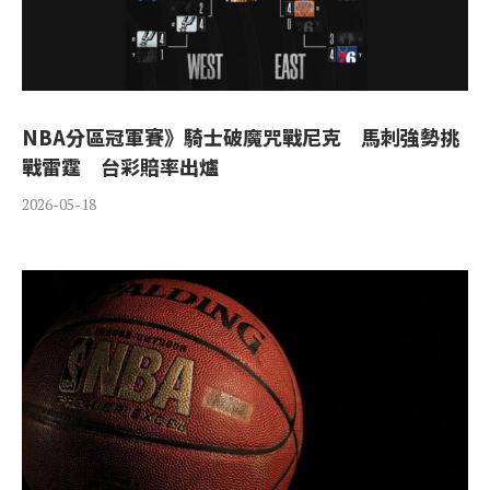
NBA分區冠軍賽》騎士破魔咒戰尼克 馬刺強勢挑
戰雷霆 台彩賠率出爐
2026-05-18