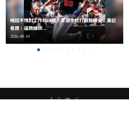
喊話不愧對工作和球迷！李灝宇代打敲致勝安 美記
者讚：逼教練排...
2026-08-10
關於我們
版權聲明
隱私權聲明
聯絡我們