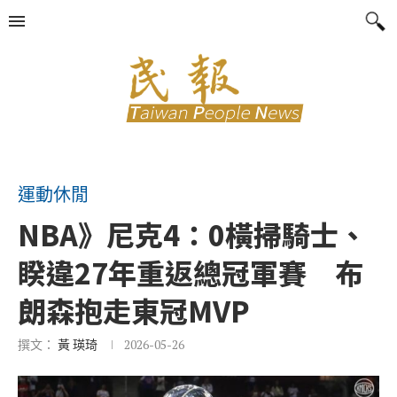
運動休閒
NBA》尼克4：0橫掃騎士、
睽違27年重返總冠軍賽 布
朗森抱走東冠MVP
撰文：
黃 瑛琦
2026-05-26