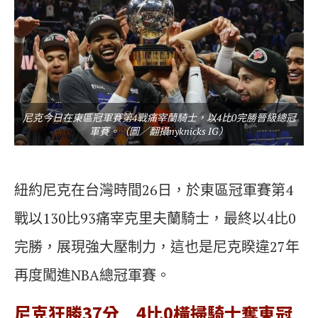
尼克今日在東區冠軍賽第4戰痛宰蘭騎士，以4比0完勝晉級總冠
軍賽。（圖／翻攝nyknicks IG）
紐約尼克在台灣時間26日，於東區冠軍賽第4
戰以130比93痛宰克里夫蘭騎士，最終以4比0
完勝，展現強大壓制力，這也是尼克睽違27年
再度闖進NBA總冠軍賽。
尼克狂勝37分 4比0橫掃騎士奪東冠