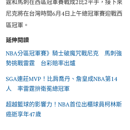
霆和馬刺在西區冠軍賽戰成2比2平手，接下來
尼克將在台灣時間6月4日上午總冠軍賽迎戰西
區冠軍。
延伸閱讀
NBA分區冠軍賽》騎士破魔咒戰尼克 馬刺強
勢挑戰雷霆 台彩賠率出爐
SGA連莊MVP！比肩喬丹、詹皇成NBA第14
人 率雷霆拚衛冕總冠軍
超越籃球的影響力！NBA首位出櫃球員柯林斯
癌逝享年47歲