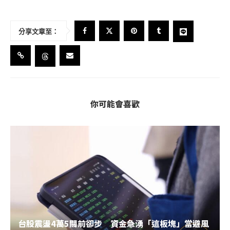
分享文章至：
你可能會喜歡
台股震盪4萬5關前卻步 資金急湧「這板塊」當避風