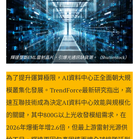
輝達壟斷EML雷射晶片，引爆光通訊缺貨潮。（Shutterstock）
為了提升運算極限，AI資料中心正全面朝大規
模叢集化發展。TrendForce最新研究指出，高
速互聯技術成為決定AI資料中心效能與規模化
的關鍵，其中800G以上光收發模組需求，在
2026年爆衝年增2.6倍，但最上游雷射光源供