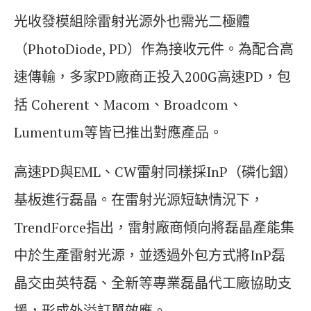
光收發模組除雷射光源外也需光二極體
（PhotoDiode, PD）作為接收元件。為配合高
速傳輸，多家PD廠商正投入200G高速PD，包
括 Coherent、Macom、Broadcom、
Lumentum等皆已推出對應產品。
高速PD與EML、CW雷射同樣採InP（磷化銦）
基板進行磊晶。在雷射光源短缺情況下，
TrendForce指出，雷射廠商傾向將磊晶產能集
中於生產雷射光源，並透過外包方式將InP磊
晶交由英特磊、全新等專業磊晶代工廠協助支
援，形成外溢訂單效應。