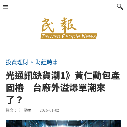
投資理財
財經時事
光通訊缺貨潮1》黃仁勳包產
固樁 台廠外溢爆單潮來
了？
撰文：
江 星翰
2026-01-02