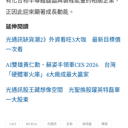
有化合物半導體磊晶與製程能量的相關企業，
正因此迎來顯著成長動能。
延伸閱讀
光通訊缺貨潮2》外資看旺3大咖 最新目標價
一次看
AI雙雄黃仁勳、蘇姿丰領軍CES 2026 台灣
「硬體軍火庫」4大廠成最大贏家
光通訊股王藏想像空間 光聖換股躍英特磊單
一大股東
2455
NVIDIA
光通訊
全新
英特磊
輝達