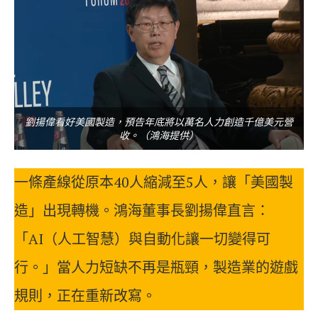
劉揚偉看好美國製造，預告年底將以萬名人力創造千億美元營
收。（鴻海提供）
一條產線從原本40人縮減至5人，讓「美國製
造」出現轉機。鴻海董事長劉揚偉直言：
「AI（人工智慧）與自動化讓一切變得可
行。」當人力短缺不再是瓶頸，製造業的遊戲
規則，正在重新改寫。