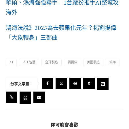
華碩、鴻海強強聯手 1台廠扮推手AI整城攻
海外
鴻海法說》2025為去蘋果化元年？揭劉揚偉
「大象轉身」三部曲
AI
人工智慧
全球製造
劉揚偉
美國製造
鴻海
分享文章至：
你可能會喜歡