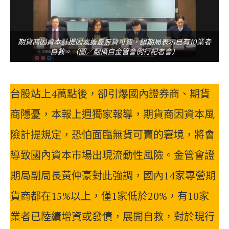
期貨商因資本計提因素擔憂無貨可賣，證期局表示已有10業者
自救。（圖／翻攝自金管會例行記者會）
台股站上4萬點後，卻引爆國內證券商、期貨
商隱憂，本報上週獨家報導，期貨商因資本風
險計提規定，恐怕面臨無貨可賣的窘境，將會
導致國內資本市場出現流動性風險。金管會證
期局副局長黃仲豪對此強調，國內14家專營期
貨商都在15%以上，僅1家低於20%，有10家
業者已陸續增資或發債，展開自救，對於現行