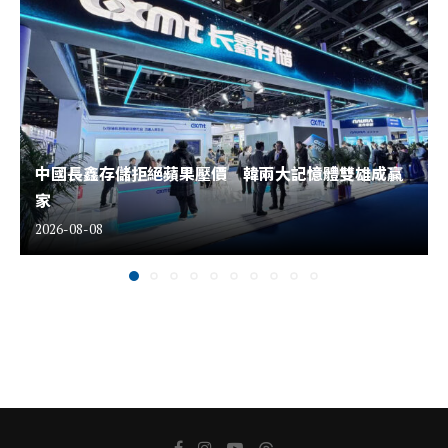
中國長鑫存儲拒絕蘋果壓價 韓兩大記憶體雙雄成贏
家
2026-08-08