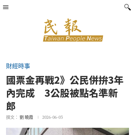
財經時事
國票金再戰2》公民併拚3年
內完成 3公股被點名準新
郎
撰文：
劉 曉霞
2026-06-03