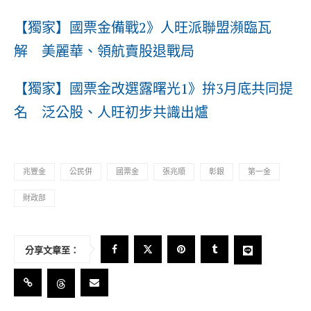
【獨家】國票金備戰2》人旺派聯盟瀕臨瓦
解 美麗華、領航賣股退戰局
【獨家】國票金改選露曙光1》拚3月底共同提
名 泛公股、人旺初步共識出爐
兆豐金
公民併
國票金
張兆順
彰銀
第一金
財政部
分享文章至：