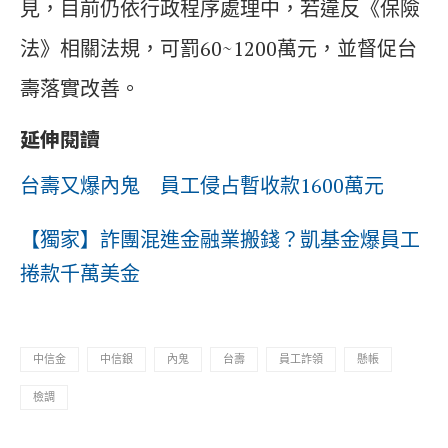
見，目前仍依行政程序處理中，若違反《保險
法》相關法規，可罰60~1200萬元，並督促台
壽落實改善。
延伸閱讀
台壽又爆內鬼 員工侵占暫收款1600萬元
【獨家】詐團混進金融業搬錢？凱基金爆員工
捲款千萬美金
中信金
中信銀
內鬼
台壽
員工詐領
懸帳
檢調