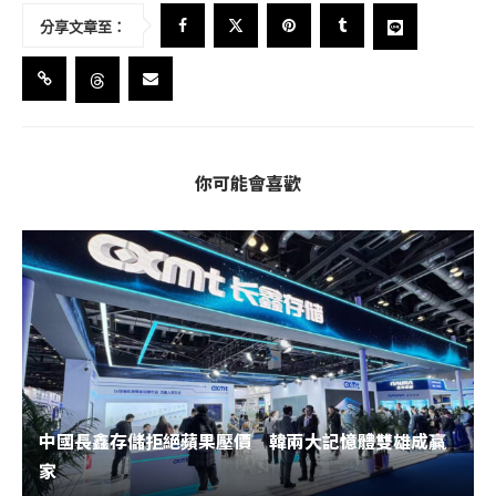
分享文章至：
你可能會喜歡
中國長鑫存儲拒絕蘋果壓價 韓兩大記憶體雙雄成贏
家