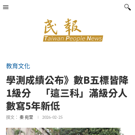
教育文化
學測成績公布》數B五標皆降
1級分 「這三科」滿級分人
數寫5年新低
撰文：
秦 宛萱
2026-02-25