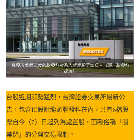
台股市值第三大的聯發科被列入處置股至20日。（圖／聯發科
提供）
台股近期漲勢猛烈，台灣證券交易所最新公
告，包含IC設計龍頭聯發科在內，共有6檔股
票自今（7）日起列為處置股，面臨俗稱「關
禁閉」的分盤交易限制。