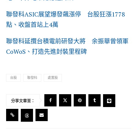
聯發科ASIC展望爆發飆漲停 台股狂漲1778
點、收盤首站上4萬
聯發科延攬台積電前研發大將 余振華曾領軍
CoWoS、打造先進封裝里程碑
台股
聯發科
處置股
分享文章至：