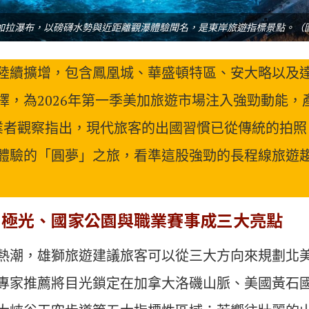
加拉瀑布，以磅礴水勢與近距離觀瀑體驗聞名，是東岸旅遊指標景點。（
陸續擴增，包含鳳凰城、華盛頓特區、安大略以及
擇，為2026年第一季美加旅遊市場注入強勁動能，
業者觀察指出，現代旅客的出國習慣已從傳統的拍照
體驗的「圓夢」之旅，看準這股強勁的長程線旅遊
 極光、國家公園與職業賽事成三大亮點
熱潮，雄獅旅遊建議旅客可以從三大方向來規劃北
專家推薦將目光鎖定在加拿大洛磯山脈、美國黃石