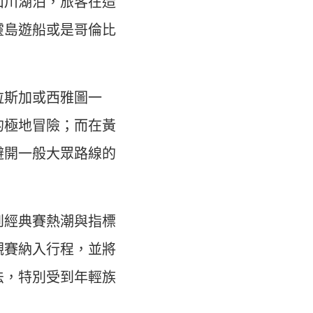
山川湖泊，旅客在造
靈島遊船或是哥倫比
拉斯加或西雅圖一
的極地冒險；而在黃
避開一般大眾路線的
到經典賽熱潮與指標
觀賽納入行程，並將
法，特別受到年輕族