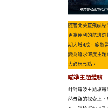
橫跨美加邊境的尼
隨著北美直飛航點
更為便利的航班選
期大增4成。旅遊
變為追求深度主題
大必玩亮點。
瞄準主題體驗
針對這波主題旅遊
然景觀的探索上，