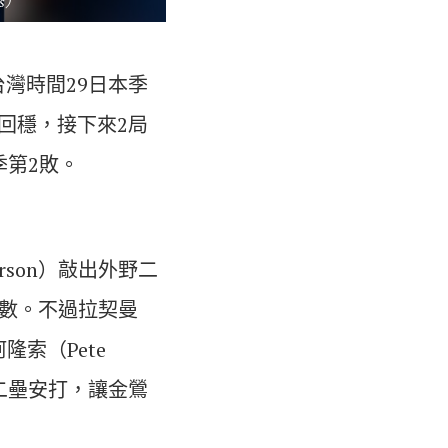
s）
灣時間29日本季
回穩，接下來2局
季第2敗。
rson）敲出外野二
局數。不過拉契曼
隆索（Pete
一支二壘安打，讓金鶯