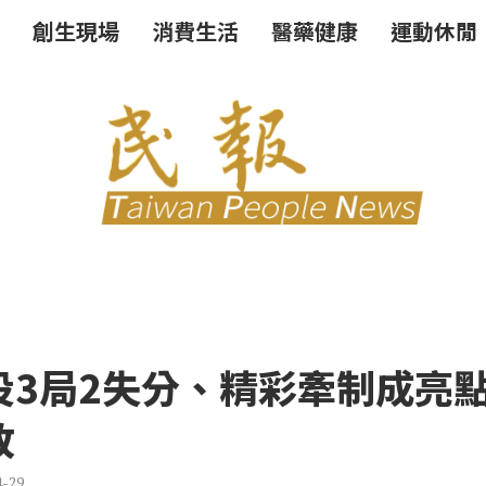
創生現場
消費生活
醫藥健康
運動休閒
投3局2失分、精彩牽制成亮
敗
4-29