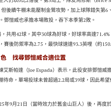
仍以0比2落後。第5局上，隊友馬修斯（Brice Ma
，但後續牛棚未能壓制金鶯攻勢，加上球隊錯失第6
敗。鄧愷威也承擔本場敗投，吞下本季第2敗。
，共用42球，其中30球為好球，好球率高達71.4
賽後防禦率為2.75，最快球速達93.3英哩（約150
出色 找尋鄧愷威合適位置
艾斯帕達（Joe Espada）表示，此役安排鄧愷
棚待命，單場投球未曾超過2.2局或39球，因此希
025年9月21日（當時效力於舊金山巨人）後，再度