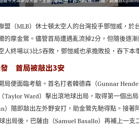
愷威今天本季首先發，主投3局掉2分，吞下第2敗。（圖／翻攝自X@astro
聯盟（MLB）休士頓太空人的台灣投手鄧愷威，於台
爾的摩金鶯。儘管首局遭遇亂流掉2分，但隨後逐漸
空人終場以3比5吞敗，鄧愷威也承擔敗投，吞下本
發 首局被敲出3安
局便面臨考驗。首名打者韓德森（Gunnar Hende
Taylor Ward）擊出滾地球出局，取得第一個出
schman）隨即敲出左外野安打，助金鶯先馳得點。接著阿
地球出局後，巴薩由（Samuel Basallo）再補上
。