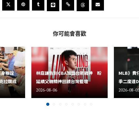
你可能會喜歡
單身聯誼
林庭謙告別CBA加盟台新戰神 盼
MLB》費
克拉鑽戒
延續父親精神回饋台灣籃壇
季二度遭D
2026-08-06
2026-08-0