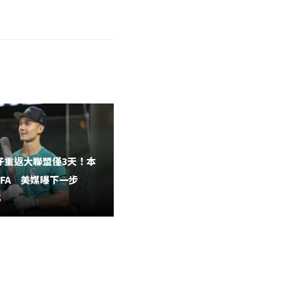
王彥程奪第10勝成並列韓職勝投
仔重返大聯盟僅3天！本
王 賽後謙喊：這只是數字會繼
FA 美媒曝下一步
續...
5
2026-08-04