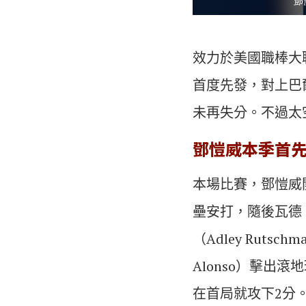
鄧
效力於美國職棒大
首度先發，對上巴
未再失分。不過太
鄧愷威本季首先
本場比賽，鄧愷威開
壘安打，隨後瓦德（
（Adley Rut
Alonso）擊出滾
在首局就攻下2分