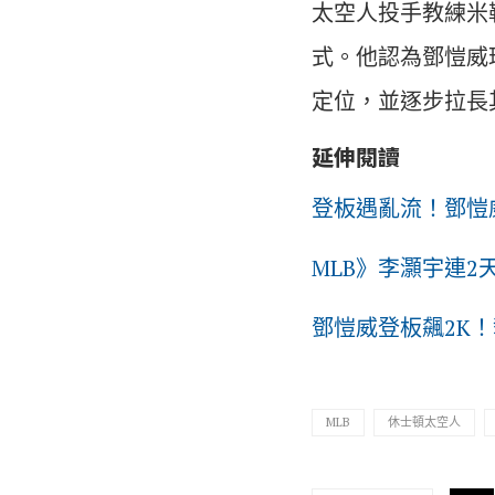
太空人投手教練米勒
式。他認為鄧愷威
定位，並逐步拉長
延伸閱讀
登板遇亂流！鄧愷
MLB》李灝宇連
鄧愷威登板飆2K
MLB
休士頓太空人