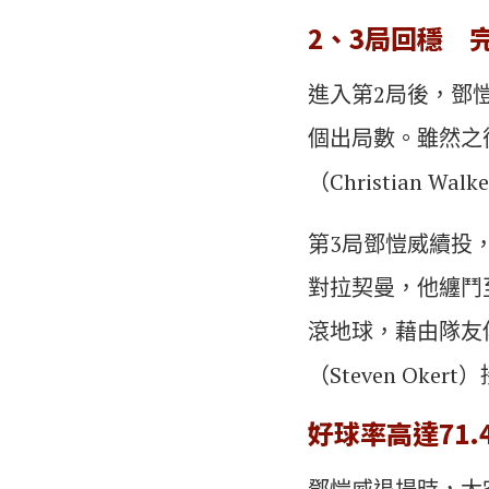
2、3局回穩 
進入第2局後，鄧
個出局數。雖然之後被
（Christian
第3局鄧愷威續投
對拉契曼，他纏鬥
滾地球，藉由隊友
（Steven Oker
好球率高達71