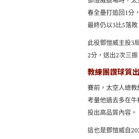
鄧愷威退場時，太空人
春全壘打追回1分
最終仍以3比5落
此役鄧愷威主投3局
2分，送出2次三振，
教練團讚球質
賽前，太空人總教練
考量他過去多在牛
投出高品質內容。
這也是鄧愷威自2