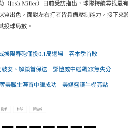
（Josh Miller）日前受訪指出，球隊持續尋找
球質出色，面對左右打者皆具備壓制能力，接下來
其投球局數。
威挨陽春砲僅投0.1局退場 吞本季首敗
2天敲安、解鎖首保送 鄧愷威中繼飆2K無失分
！奪美職生涯首中繼成功 美媒盛讚牛棚亮點
投手
棒球
鄧愷威