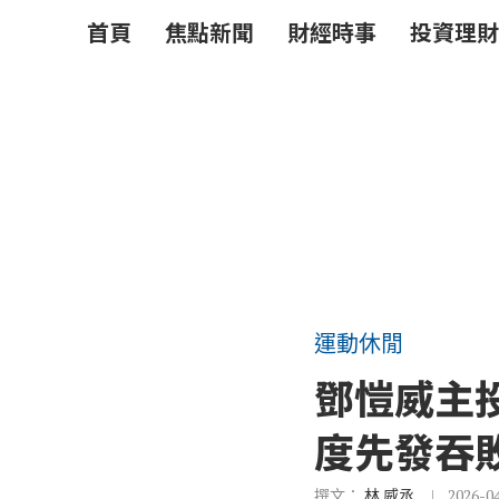
首頁
焦點新聞
財經時事
投資理財
運動休閒
鄧愷威主
度先發吞
撰文：
林 威丞
2026-0