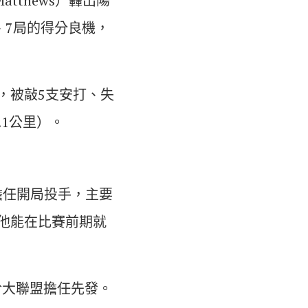
tthews）轟出陽
、7局的得分良機，
%，被敲5支安打、失
.1公里）。
威擔任開局投手，主要
望他能在比賽前期就
於大聯盟擔任先發。