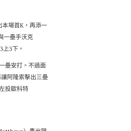
出本場首K，再添一
但他與一壘手沃克
的3上3下。
一壘安打。不過面
再讓阿隆索擊出三壘
左投歐科特