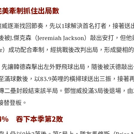
完美牽制抓住出局數
愷威逐漸找回節奏，先以1球解決首名打者，接著送
J.傑克森（Jeremiah Jackson）敲出安打，
 Walker）成功配合牽制，經挑戰後改判出局，形成變相
，先讓韓德森擊出左外野飛球出局，隨後被沃德敲出
至滿球數後，以83.9英哩的橫掃球送出三振，接著
傳二壘封殺結束該半局。鄧愷威投滿3局後退場，由
t）接替登板。
.4% 吞下本季第2敗