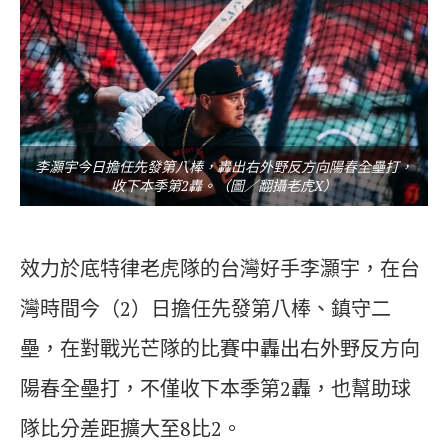
李灝宇今日擔任先發第八棒，轟出右外野反方向陽春全壘打，
收下本季第2轟。（圖／翻攝老虎X）
效力於底特律老虎隊的台灣好手李灝宇，在台
灣時間今（2）日擔任先發第八棒、鎮守二
壘，在對戰光芒隊的比賽中轟出右外野反方向
陽春全壘打，不僅收下本季第2轟，也幫助球
隊比分差距擴大至8比2。