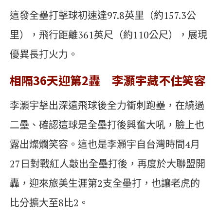
這發全壘打擊球初速達97.8英里（約157.3公
里），飛行距離361英尺（約110公尺），展現
優異長打火力。
相隔36天迎第2轟 李灝宇藏不住笑容
李灝宇擊出深遠飛球後全力衝刺跑壘，在繞過
二壘、確認這球是全壘打後興奮大吼，臉上也
露出燦爛笑容。這也是李灝宇自台灣時間4月
27日對戰紅人敲出全壘打後，再度於大聯盟開
轟，迎來旅美生涯第2支全壘打，也讓老虎的
比分擴大至8比2。