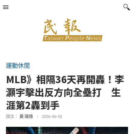
運動休閒
MLB》相隔36天再開轟！李
灝宇擊出反方向全壘打 生
涯第2轟到手
撰文：
黃 瑛琦
2026-06-02