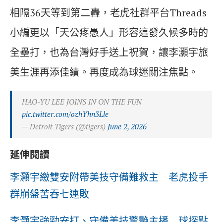
相隔36天等到第二轟，老虎社群平台Threads
小編更以「天公疼愚人」形容這發久候多時的
全壘打，也為台灣好手送上祝賀，讓李灝宇旅
美生涯再添佳績。再度成為球迷關注焦點。
HAO-YU LEE JOINS IN ON THE FUN
pic.twitter.com/ozhYhn3Lle
— Detroit Tigers (@tigers)
June 2, 2026
延伸閱讀
李灝宇繳雙安附帶美技守備難救主 老虎投手
群崩盤苦吞七連敗
李灝宇強勁安打、守備美技驚艷主播 球探點