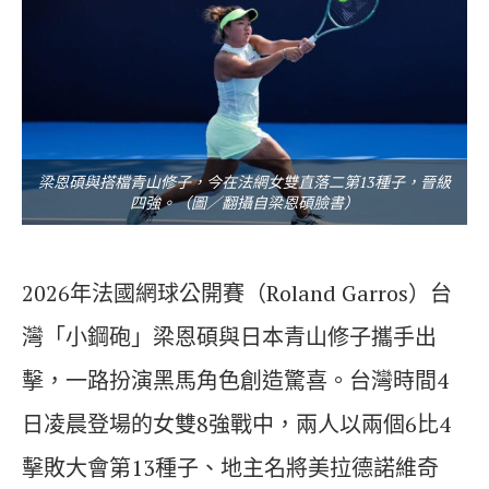
梁恩碩與搭檔青山修子，今在法網女雙直落二第13種子，晉級
四強。（圖／翻攝自梁恩碩臉書）
2026年法國網球公開賽（Roland Garros）台
灣「小鋼砲」梁恩碩與日本青山修子攜手出
擊，一路扮演黑馬角色創造驚喜。台灣時間4
日凌晨登場的女雙8強戰中，兩人以兩個6比4
擊敗大會第13種子、地主名將美拉德諾維奇