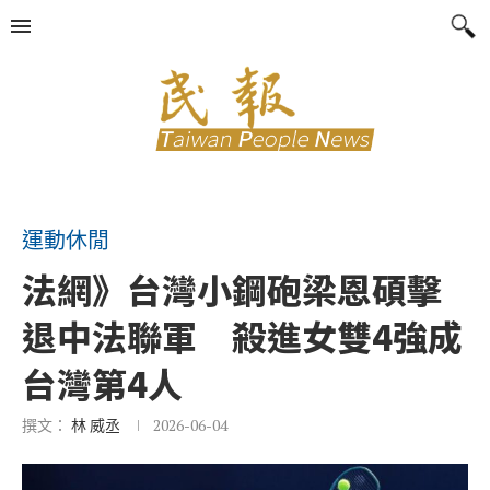
運動休閒
法網》台灣小鋼砲梁恩碩擊
退中法聯軍 殺進女雙4強成
台灣第4人
撰文：
林 威丞
2026-06-04