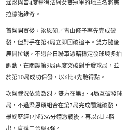
涵煜與曾4度奪得法網女雙冠軍的地主名將美
拉德諾維奇。
首盤開賽後，梁恩碩／青山修子率先完成破
發，但對手在第4局立即回破追平。雙方隨後
展開拉鋸，不過台日聯軍憑藉穩定發球與多拍
調動，在關鍵第9局再度突破對手發球局，並
於第10局成功保發，以6比4先馳得點。
次盤戰況依舊激烈，雙方在第3、4局互破發球
局，不過梁恩碩組合在第7局完成關鍵破發，
最終歷經1小時36分鐘激戰後，再以6比4勝
出，直落二晉級4強。