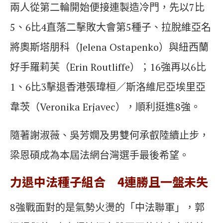
兩人從第二輪開始便接連製造冷門，先以7比
5、6比4直落二擊敗大會第5種子、拉脫維亞名
將奧斯塔朋科（Jelena Ostapenko）與紐西蘭
好手羅莉芙（Erin Routliffe）；16強再以6比
1、6比3擊退香港張瑋桓／斯洛維尼亞埃里亞
韋茨（Veronika Erjavec），順利挺進8強。
隨著謝淑薇、吳芳嫺及男雙何承叡陸續止步，
梁恩碩成為本屆法網台灣選手最後希望。
力退中法種子組合 4連勝且一盤未失
8強戰面對的是氣勢火燙的「中法聯軍」，郭