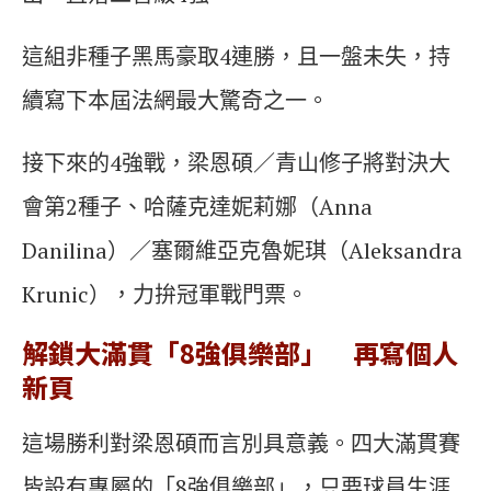
這組非種子黑馬豪取4連勝，且一盤未失，持
續寫下本屆法網最大驚奇之一。
接下來的4強戰，梁恩碩／青山修子將對決大
會第2種子、哈薩克達妮莉娜（Anna
Danilina）／塞爾維亞克魯妮琪（Aleksandra
Krunic），力拚冠軍戰門票。
解鎖大滿貫「8強俱樂部」 再寫個人
新頁
這場勝利對梁恩碩而言別具意義。四大滿貫賽
皆設有專屬的「8強俱樂部」，只要球員生涯