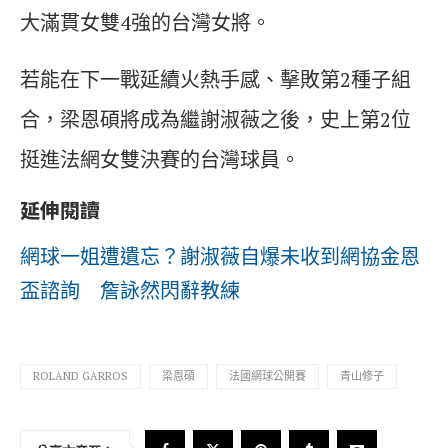
大滿貫女雙4強的台灣女將。
若能在下一戰延續火熱手感、擊敗第2種子組
合，梁恩碩將成為繼謝淑薇之後，史上第2位
挺進法網女雙決賽的台灣球員。
延伸閱讀
網球一姐遭遺忘？謝淑薇自爆未收到網協金恩
盃諮詢 詹詠然閃辭教練
ROLAND GARROS
梁恩碩
法國網球公開賽
青山修子