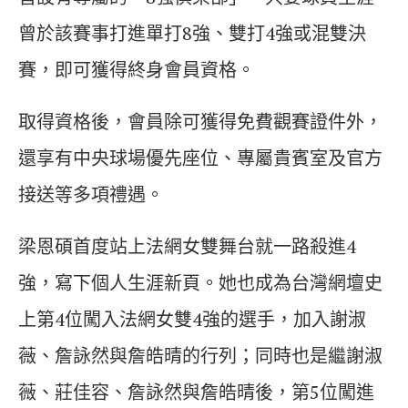
曾於該賽事打進單打8強、雙打4強或混雙決
賽，即可獲得終身會員資格。
取得資格後，會員除可獲得免費觀賽證件外，
還享有中央球場優先座位、專屬貴賓室及官方
接送等多項禮遇。
梁恩碩首度站上法網女雙舞台就一路殺進4
強，寫下個人生涯新頁。她也成為台灣網壇史
上第4位闖入法網女雙4強的選手，加入謝淑
薇、詹詠然與詹皓晴的行列；同時也是繼謝淑
薇、莊佳容、詹詠然與詹皓晴後，第5位闖進