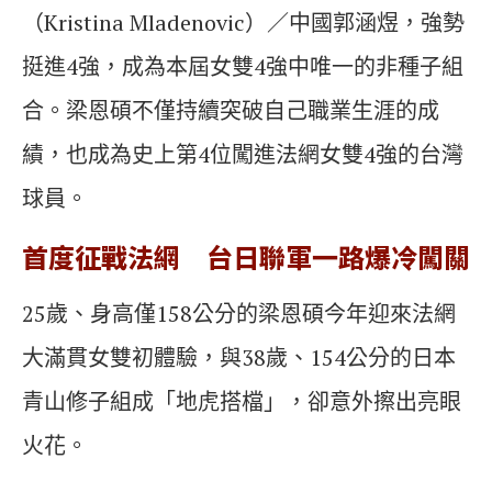
（Kristina Mladenovic）／中國郭涵煜，強勢
挺進4強，成為本屆女雙4強中唯一的非種子組
合。梁恩碩不僅持續突破自己職業生涯的成
績，也成為史上第4位闖進法網女雙4強的台灣
球員。
首度征戰法網 台日聯軍一路爆冷闖關
25歲、身高僅158公分的梁恩碩今年迎來法網
大滿貫女雙初體驗，與38歲、154公分的日本
青山修子組成「地虎搭檔」，卻意外擦出亮眼
火花。