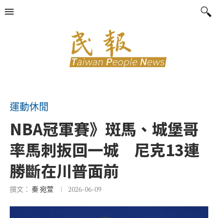
運動休閒
NBA冠軍賽》斑馬、城堡哥
率馬刺扳回一城 尼克13連
勝斷在川普面前
撰文：
秦 宛萱
2026-06-09