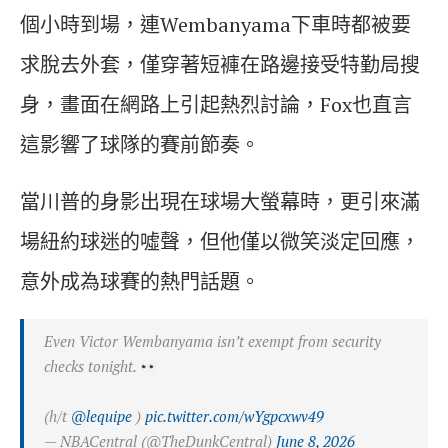
個小時到場，連Wembanyama下車時都被要
求脫去外套，僅穿著短褲在路邊接受特勤局搜
身，畫面在網路上引起熱烈討論，Fox也直言
這影響了球隊的賽前節奏。
當川普的身影出現在球場大螢幕時，更引來滿
場紐約球迷的噓聲，但他僅以微笑淡定回應，
意外成為球賽的熱門話題。
Even Victor Wembanyama isn’t exempt from security
checks tonight.
(h/t
@lequipe
)
pic.twitter.com/wYgpcxwv49
— NBACentral (@TheDunkCentral)
June 8, 2026