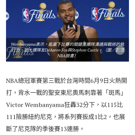
Wembanyama表示，能贏下比賽的關鍵是團隊溝通與戰術的執
行力，並大讚隊友De'Aaron Fox與Stephon Castle。（圖／翻攝
NBA臉書）
NBA總冠軍賽第三戰於台灣時間6月9日火熱開
打，背水一戰的聖安東尼奧馬刺靠著「斑馬」
Victor Wembanyama狂轟32分下，以115比
111險勝紐約尼克，將系列賽扳成1比2，也展
斷了尼克隊的季後賽13連勝。