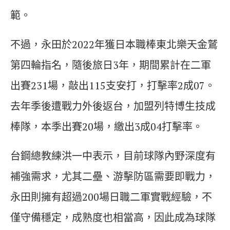
範。
不過，永田於2022年獲日本職棒東北樂天金鷲
第四輪指名，隨後旅日3年，期間累計在二軍
出賽231場，敲出115支安打，打擊率2成07。
去年季後遭戰力外後返台，加盟列特博生技成
棒隊，本季出賽20場，繳出3成04打擊率。
台鋼總教練洪一中表示，目前球隊內野深度有
補強需求，尤其二壘、游擊防區需要即戰力，
永田則擁有超過200場日職二軍實戰經驗，不
僅守備穩定，成熟度也相當高，因此成為球隊