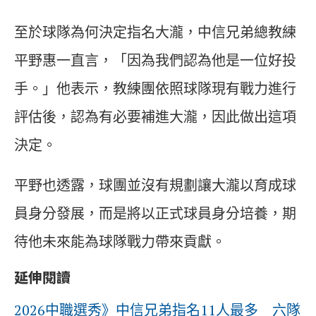
至於球隊為何決定指名大瀧，中信兄弟總教練
平野惠一直言，「因為我們認為他是一位好投
手。」他表示，教練團依照球隊現有戰力進行
評估後，認為有必要補進大瀧，因此做出這項
決定。
平野也透露，球團並沒有規劃讓大瀧以育成球
員身分發展，而是將以正式球員身分培養，期
待他未來能為球隊戰力帶來貢獻。
延伸閱讀
2026中職選秀》中信兄弟指名11人最多 六隊