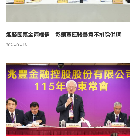
迎娶國票金兩樣情 彰銀董座釋善意不排除併購
2026-06-18