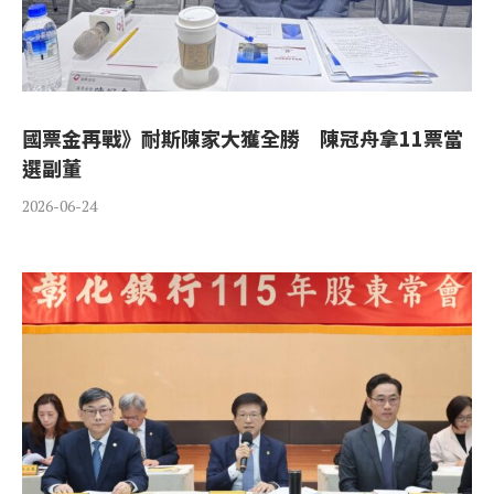
國票金再戰》耐斯陳家大獲全勝 陳冠舟拿11票當
選副董
2026-06-24