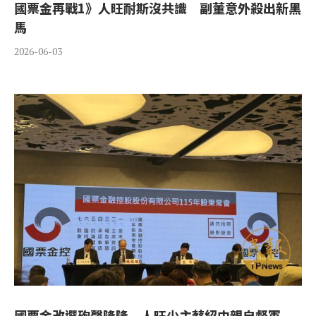
國票金再戰1》人旺耐斯沒共識 副董意外殺出新黑
馬
2026-06-03
國票金改選砲聲隆隆 人旺少主蔡紹中親自督軍