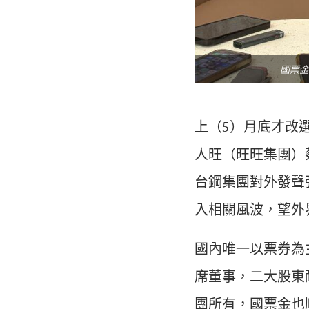
國票金
上（5）月底才改
人旺（旺旺集團）
台鋼集團對外發聲
入相關風波，望外
國內唯一以票券為
席董事，二大股東
團所有，國票金也