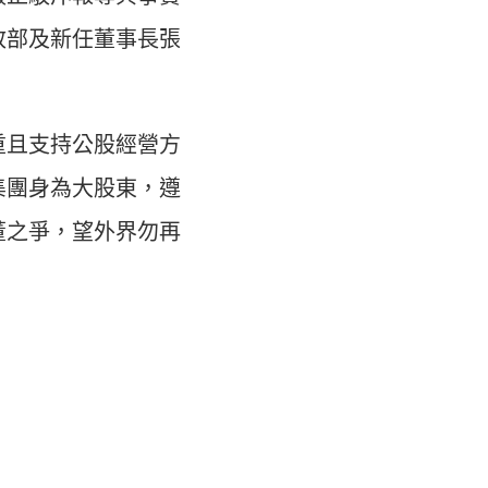
政部及新任董事長張
重且支持公股經營方
集團身為大股東，遵
董之爭，望外界勿再