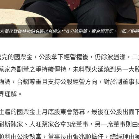
前董座魏啟林被點名將以台鋼法代身分搶副董，遭台鋼否認。（圖／劉曉
選完的國票金，公股拿下經營權後，仍餘波盪漾，二
蔡家為副董之爭持續僵持，未料戰火延燒到另一大
強調，台鋼尊重且支持公股經營方向，對於副董事
界理解。
主體的國票金上月底股東會落幕，最後在公股出面下
耐斯陳家、人旺蔡家各拿3席董事，另一席董事則由
順利由公股執掌，董事長由張兆順擔任，總經理由