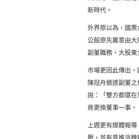
新時代。
外界原以為，國票
公股原先屬意由大
副董職務，大股東
市場更因此傳出，
陳冠舟競逐副董之
說：「雙方都還在
商更換董事一事，
上週更有媒體報導
壓，並有意推派魏