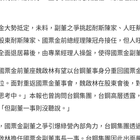
金大勢抵定，未料，副董之爭挑起耐斯陳家、人旺
股東耐斯陳家、國票金前總經理陳冠舟接任，但人
全面退居幕後，由專業經理人操盤，使得國票金副
國票金前董座魏啟林有望以台鋼董事身分重回國票
位。面對重返國票金董事會，魏啟林在股東會後，
思考中。」本報也曾詢問台鋼集團，台鋼高層透露
「但副董一事則沒聽說。」
，國票金副董之爭引爆綠營內部角力，台鋼集團透
啟林擔任國票金副董事長一事。台鋼集團因此出面