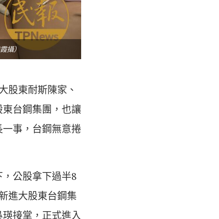
霞攝）
大股東耐斯陳家、
股東台鋼集團，也讓
長一事，台鋼無意捲
，公股拿下過半8
新進大股東台鋼集
吳瑛接掌，正式進入