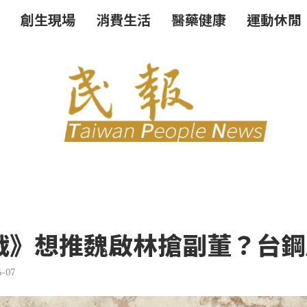
創生現場
消費生活
醫藥健康
運動休閒
戰》想推魏啟林搶副董？台鋼
6-07