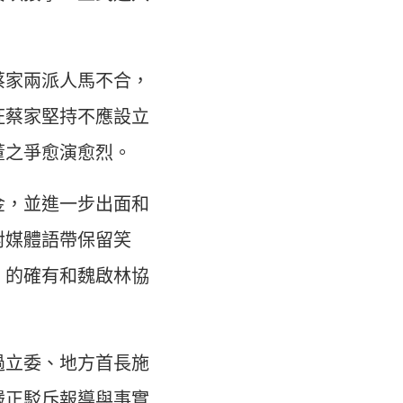
蔡家兩派人馬不合，
旺蔡家堅持不應設立
董之爭愈演愈烈。
金，並進一步出面和
對媒體語帶保留笑
，的確有和魏啟林協
過立委、地方首長施
嚴正駁斥報導與事實