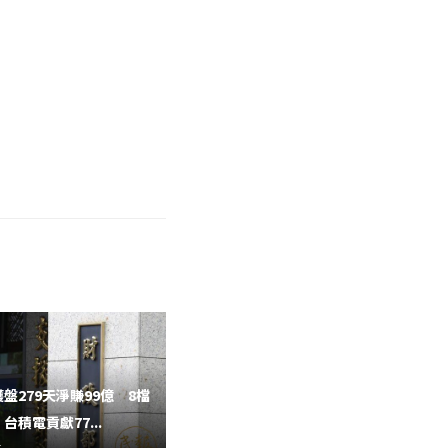
盤279天淨賺99億 8檔
7年前賣股賣地押台北雙星 藍天
台積電貢獻77...
許崑泰再加碼50億