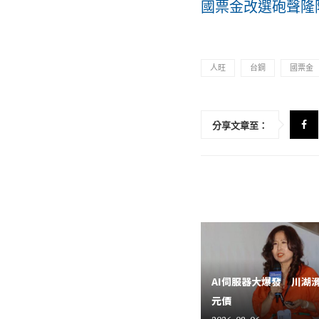
國票金改選砲聲隆
人旺
台鋼
國票金
分享文章至：
AI伺服器大爆發 川湖
元價