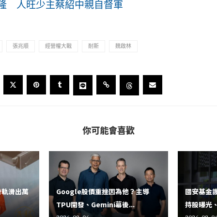
隆 人旺少主蔡紹中親自督軍
張兆順
經營權大戰
耐斯
魏啟林
你可能會喜歡
滑軌滑出萬
Google股價重挫因為他？主導
國安基金護
TPU開發、Gemini幕後...
持股曝光、