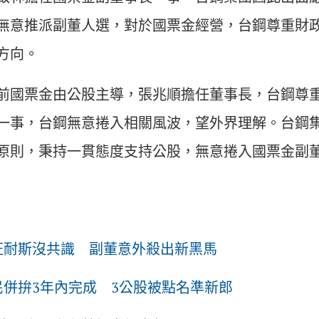
無意推派副董人選，對於國票金經營，台鋼尊重財
方向。
前國票金由公股主導，張兆順擔任董事長，台鋼尊
一事，台鋼無意捲入相關風波，望外界理解。台鋼
原則，秉持一貫態度支持公股，無意捲入國票金副
旺耐斯沒共識 副董意外殺出新黑馬
民併拚3年內完成 3公股被點名準新郎