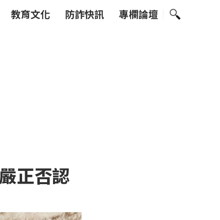
教育文化
防詐快訊
專欄論壇
嚴正否認