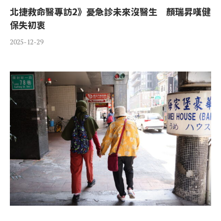
北捷救命醫專訪2》憂急診未來沒醫生 顏瑞昇嘆健
保失初衷
2025-12-29