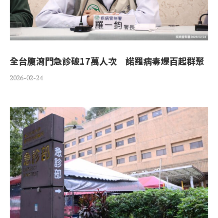
全台腹瀉門急診破17萬人次 諾羅病毒爆百起群聚
2026-02-24