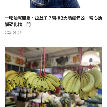
一吃油就腹脹、拉肚子？醫揪2大隱藏元凶 當心動
脈硬化找上門
2026-03-09