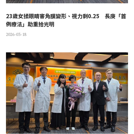
23歲女揉眼睛害角膜變形、視力剩0.25 長庚「首
例療法」助重拾光明
2026-03-18