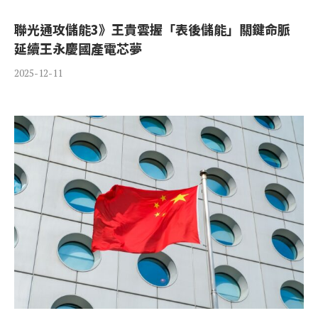
聯光通攻儲能3》王貴雲握「表後儲能」關鍵命脈
延續王永慶國產電芯夢
2025-12-11