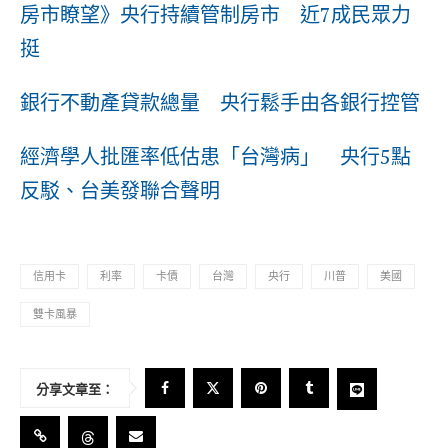
房市瞭望》央行持續管制房市 近7成民眾力
挺
銀行不動產貸款總量 央行鬆手由各銀行控管
經濟學人批匯率低估患「台灣病」 央行5點
反駁、台美發聯合聲明
信用卡
利率
卡債
台灣
央行
川普
美國
雙卡風暴
分享文章至：