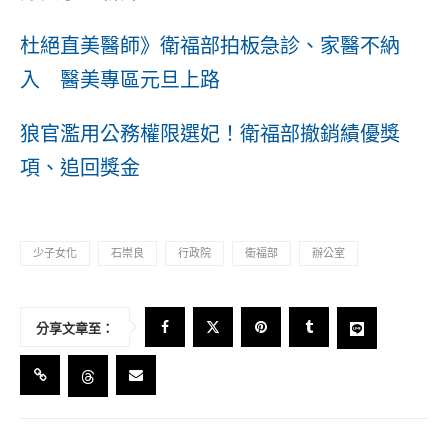
杜絕直美醫師》衛福部拍板急診、家醫不納
入 醫美專區元旦上路
狼官濫用公務權限選妃！衛福部撤銷績優獎
項、追回獎金
少子女化
石崇良
行政院
衛福部
辦公室
分享文章至：