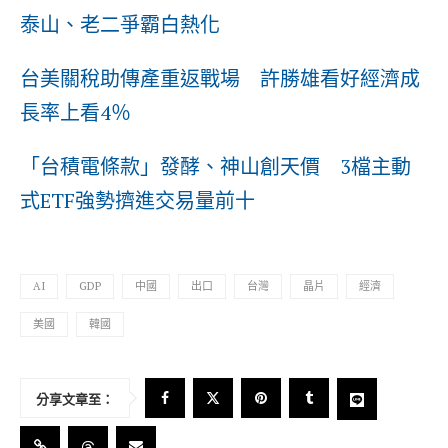
泰山、老二爭霸白熱化
台美關稅助傳產重返戰場 許勝雄看好經濟成
長率上看4％
「台積電條款」發酵、神山創天價 3檔主動
式ETF強勢擠進交易量前十
AI
GDP
中國
出口
台灣
晶片
經濟
美國
韓國
分享文章至：