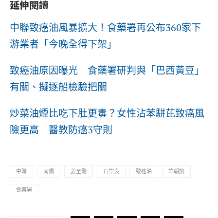
延伸閱讀
中聯致癌油風暴擴大！食藥署再公布360家下
游業者「今晚全得下架」
致癌油原因曝光 食藥署研判與「巴西黃豆」
有關、擬逐船檢驗把關
炒菜油煙比吃下肚更毒？女性沾苯駢芘致癌風
險更高 醫教防癌3守則
中聯
南僑
姜至剛
石崇良
致癌油
許朝凱
食藥署