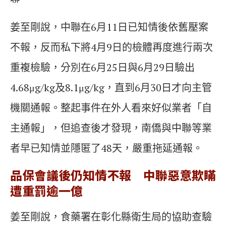
姜至剛說，中聯在6月11日已知情後依舊壓案
不報，反而私下將4月9日的檢體再度進行兩次
重複檢驗，分別在6月25日與6月29日驗出
4.68μg/kg及8.1μg/kg，直到6月30日才向主管
機關通報。整起事件在外人看來好似業者「自
主通報」，但追查後才發現，南僑與中聯等業
者早已知情並隱匿了48天，嚴重拖延通報。
品保會議後仍知情不報 中聯惡意欺瞞
遭重罰逾一億
姜至剛說，食藥署在彰化縣衛生局的協助查驗