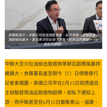
許朝凱表示，中聯公司惡意隱匿事實、延遲通報、虛報產量，
情節極為重大，甚至牽涉到台灣下游龐大的食品供應鏈。（記
者鄒尚謙攝）
中聯大豆沙拉油檢出致癌物苯駢芘超標風暴持
續擴大。食藥署長姜至剛今（7）日傍晚舉行
記者會揭露，南僑公司早在5月13日就透過自
主檢驗發現油品致癌物超標，卻私下通知上
游，而中聯甚至在6月15日邀集泰山、福壽、