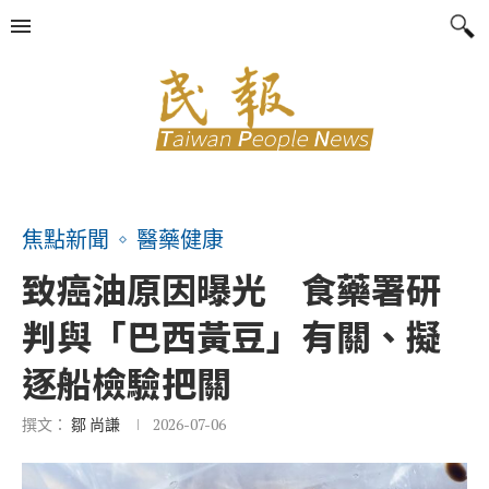
焦點新聞
醫藥健康
致癌油原因曝光 食藥署研
判與「巴西黃豆」有關、擬
逐船檢驗把關
撰文：
鄒 尚謙
2026-07-06