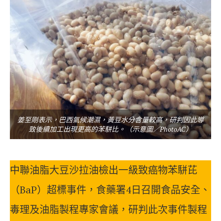
姜至剛表示，巴西氣候潮濕，黃豆水分含量較高，研判因此導
致後續加工出現更高的苯駢比。（示意圖／PhotoAC）
中聯油脂大豆沙拉油檢出一級致癌物苯駢芘
（BaP）超標事件，食藥署4日召開食品安全、
毒理及油脂製程專家會議，研判此次事件製程