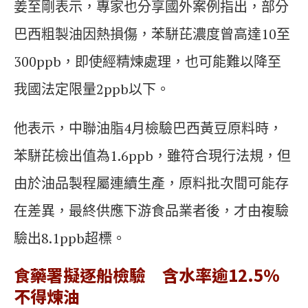
姜至剛表示，專家也分享國外案例指出，部分
巴西粗製油因熱損傷，苯駢芘濃度曾高達10至
300ppb，即使經精煉處理，也可能難以降至
我國法定限量2ppb以下。
他表示，中聯油脂4月檢驗巴西黃豆原料時，
苯駢芘檢出值為1.6ppb，雖符合現行法規，但
由於油品製程屬連續生產，原料批次間可能存
在差異，最終供應下游食品業者後，才由複驗
驗出8.1ppb超標。
食藥署擬逐船檢驗 含水率逾12.5%
不得煉油