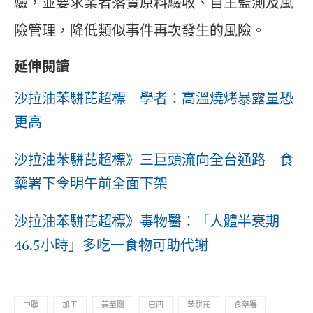
驗，並要求業者落實原料驗收、自主監測及風
險管理，降低類似事件再次發生的風險。
延伸閱讀
沙拉油苯駢芘超標 學者：高溫燒烤暴露量恐
更高
沙拉油苯駢芘超標》三巨頭流向全台通路 食
藥署下令明午前全面下架
沙拉油苯駢芘超標》毒物醫：「人體半衰期
46.5小時」多吃一食物可助代謝
中聯
加工
姜至剛
巴西
苯駢芘
食藥署