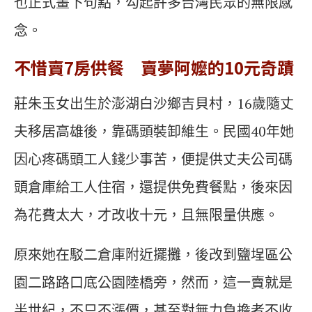
也正式畫下句點，勾起許多台灣民眾的無限感
念。
不惜賣7房供餐 賣夢阿嬤的10元奇蹟
莊朱玉女出生於澎湖白沙鄉吉貝村，16歲隨丈
夫移居高雄後，靠碼頭裝卸維生。民國40年她
因心疼碼頭工人錢少事苦，便提供丈夫公司碼
頭倉庫給工人住宿，還提供免費餐點，後來因
為花費太大，才改收十元，且無限量供應。
原來她在駁二倉庫附近擺攤，後改到鹽埕區公
園二路路口底公園陸橋旁，然而，這一賣就是
半世紀，不只不漲價，甚至對無力負擔者不收