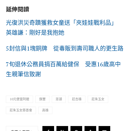
延伸閱讀
光復洪災奇蹟獲救女童送「夾娃娃戰利品」
英雄謙：剛好是我抱她
5封信與1塊銅牌 從毒販到壽司職人的更生路
7旬退休公務員捐百萬給健保 受惠16歲高中
生親筆信致謝
10元便當阿嬤
旗豐
澎湖
莊吉雄
莊朱玉女
莊朱玉女慈善會
高雄