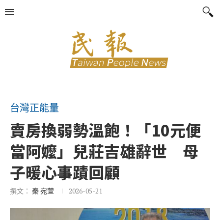
台灣正能量
賣房換弱勢溫飽！「10元便
當阿嬤」兒莊吉雄辭世 母
子暖心事蹟回顧
撰文：
秦 宛萱
2026-05-21