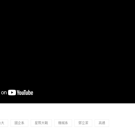
台大
國企系
星際大戰
機械系
鄧立潔
高通