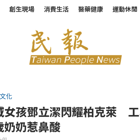
創生現場
消費生活
醫藥健康
運動休閒
文化
域女孩鄧立潔閃耀柏克萊 工
歲奶奶惹鼻酸
6-01