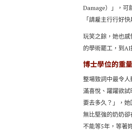
Damage）」，可能
「請雇主行行好快雇用
玩笑之餘，她也感
的學術罷工，到A
博士學位的重
整場致詞中最令人
滿喜悅、躍躍欲試
要去多久？」，她
無比堅強的奶奶卻
不能等5年，等著