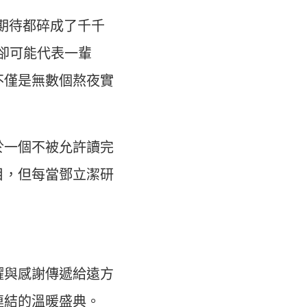
期待都碎成了千千
卻可能代表一輩
不僅是無數個熬夜實
於一個不被允許讀完
目，但每當鄧立潔研
耀與感謝傳遞給遠方
連結的溫暖盛典。