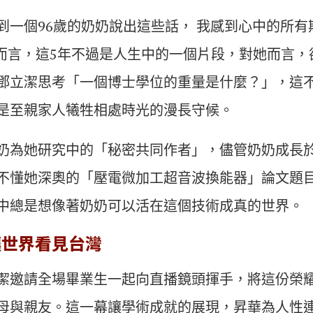
到一個96歲的奶奶說出這些話， 我感到心中的所有
而言，這5年不過是人生中的一個片段，對她而言，
鄧立潔思考「一個博士學位的重量是什麼？」，這
是至親家人犧牲相處時光的漫長守候。
奶為她研究中的「秘密共同作者」，儘管奶奶成長
不懂她深奧的「壓電微加工超音波換能器」論文題
中總是想像著奶奶可以活在這個技術成真的世界。
讓世界看見台灣
潔邀請全場畢業生一起向直播鏡頭揮手，將這份榮
母與親友。這一幕讓學術成就的展現，昇華為人性