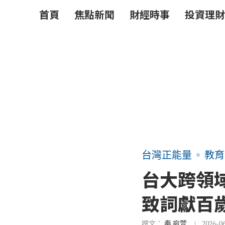
首頁
焦點新聞
財經時事
投資理財
台灣正能量
教育
台大跨領
致詞獻百
撰文：
秦 宛萱
2026-0