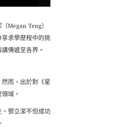
gan Teng）
分享求學歷程中的挑
演講傳遞至各界。
。然而，出於對《星
程領域。
性。鄧立潔不但成功
。