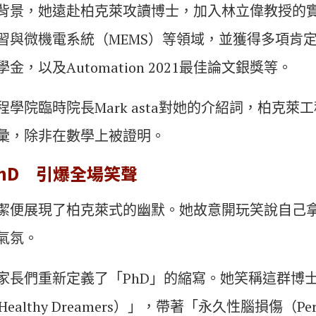
背景，她遠赴柏克萊攻讀博士，加入林立偉教授的
習與微機電系統（MEMS）等領域，並獲得多項肯
，以及Automation 2021最佳論文銀獎等。
學院臨時院長Mark asta對她的介紹詞，柏克萊
彙，除非在數學上被證明。
hD 引爆全場笑聲
潔便展現了柏克萊式的幽默。她故意開玩笑說自己
氣氛。
家長們重新定義了「PhD」的縮寫。她笑稱這群博
y Healthy Dreamers）」，帶著「永久性腦損傷（Perm