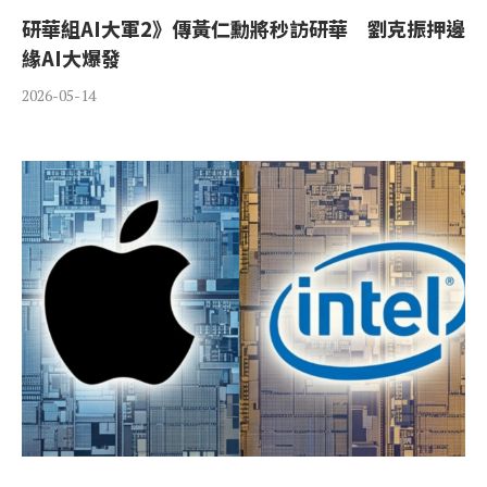
研華組AI大軍2》傳黃仁勳將秒訪研華 劉克振押邊
緣AI大爆發
2026-05-14