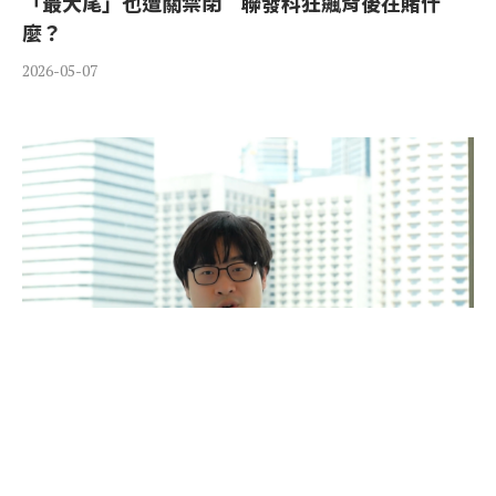
「最大尾」也遭關禁閉 聯發科狂飆背後在賭什
麼？
2026-05-07
祖克柏再現「鈔能力」收購Manus 33歲創辦人從