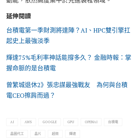
動能，依然高度集中於先進製程領域。
延伸閱讀
台積電第一季財測將達陣？AI、HPC雙引擎扛
起史上最強淡季
輝達75%毛利率神話能撐多久？ 金融時報：掌
握命脈的是台積電
曾繁城退休2》張忠謀最強戰友 為何與台積
電CEO擦肩而過？
AI
AWS
GOOGLE
GPU
OPENAI
台積電
晶圓代工
晶片
超微
輝達