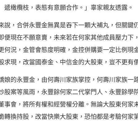
）遞橄欖枝，表態有意願合作。」辜家親友透露。
來說，合併永豐金無異是吞下一顆大補丸，但關鍵
即便現在不願意賣，未來若在何家其他成員壓力下
更何況，金管會態度明確，金控併購要一定比例現
股求現，改當國泰金、中信金的大股東，豈不更有
嬌娘的永豐金，由何壽川家族掌控，何壽川家族一
炒股案等風雨，永豐餘何家二代掌門人、永豐餘學
董事會，將所有權和經營權分離。無論大股東何家
脆轉換持股，改當快樂大股東，恐怕都是考驗何家