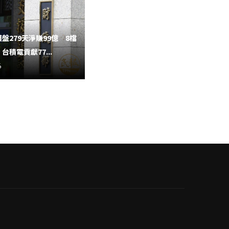
盤279天淨賺99億 8檔
台積電貢獻77...
6