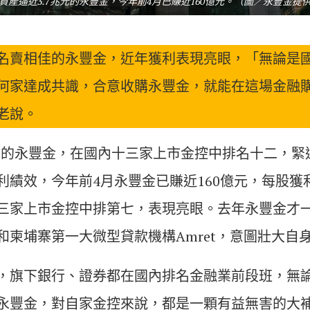
資產逼近3.7兆元的永豐金，今年前4月已賺近160億元。（圖／永豐金提
名賣相佳的永豐金，近年獲利表現亮眼，「無論是
何家達成共識，合意收購永豐金，就能在這場金融
老說。
兆元的永豐金，在國內十三家上市金控中排名十二，緊
利績效，今年前4月永豐金已賺近160億元，每股獲
三家上市金控中排第七，表現亮眼。去年永豐金才
和柬埔寨第一大微型貸款機構Amret，意圖壯大自
，旗下銀行、證券都在國內排名金融業前段班，無
永豐金，對自家金控來說，都是一顆有益無害的大