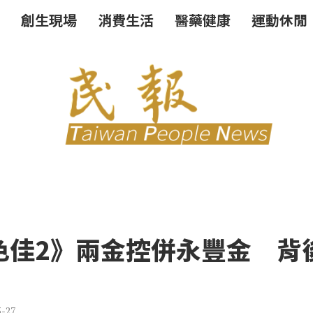
創生現場
消費生活
醫藥健康
運動休閒
色佳2》兩金控併永豐金 背
5-27