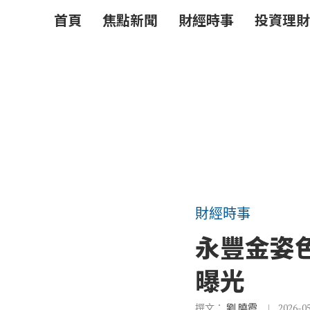
首頁
焦點新聞
財經時事
投資理財
財經時事
永豐金姿
曝光
撰文：
劉 曉霞
2026-0