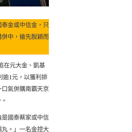
供）
國泰金或中信金，只
購併中，搶先脫穎而
追在元大金、凱基
利逾1元，以獲利排
一口氣併購南霸天京
身。
論是國泰蔡家或中信
補丸。」一名金控大