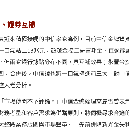
行、證券互補
東近來積極接觸的中信辜家為例，目前中信金總資產約
一口氣站上13兆元，超越金控二哥富邦金，直逼龍
，但兩家銀行據點分布不同，具互補效果；永豐金
四，合併後，中信證也將一口氣擠進前三大。對中
控大老分析。
「市場傳聞不予評論。」中信金總經理高麗雪曾表
財務考量和客戶需求為併購原則，將伺機尋求合適
大整體業務版圖與市場聲量。「先前併購新光金失