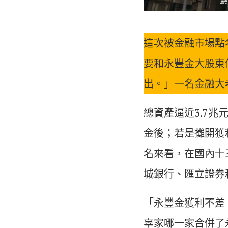
總
這次被金融市場點
要和永豐金大股東
出。」一名金融大
總資產逼近3.7
金後；若是攤開獲
名來看，在國內十
城銀行、匯立證券
「永豐金獲利不差
辜家哪一家合併了