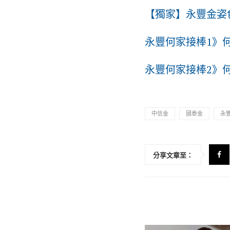
【獨家】永豐金姿
永豐何家接棒1》
永豐何家接棒2》
中信金
國泰金
永
分享文章至：