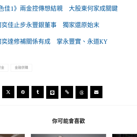
色佳1》兩金控傳想結親 大股東何家成關鍵
何奕佳止步永豐銀董事 獨家還原始末
何奕達修補關係有成 掌永豐實、永道KY
豐金
金融併購
你可能會喜歡