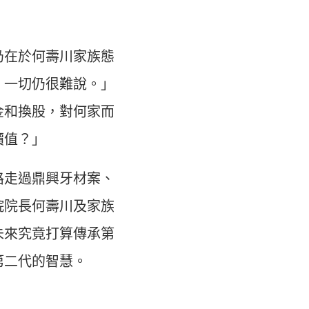
仍在於何壽川家族態
，一切仍很難說。」
金和換股，對何家而
價值？」
路走過鼎興牙材案、
院院長何壽川及家族
未來究竟打算傳承第
第二代的智慧。