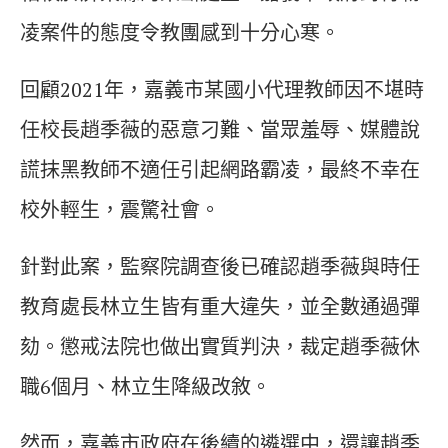
凌案件的態度令教團感到十分心寒。
回顧2021年，嘉義市某國小代理教師因不堪時
任校長趙季薇的惡意刁難、當眾羞辱、媒體說
謊抹黑教師不適任引起網路霸凌，最終不幸在
校外輕生，震驚社會。
針對此案，監察院調查後已確認趙季薇與時任
教育處長林立生皆有重大違失，並全數通過彈
劾。懲戒法院也做出實質判決，裁定趙季薇休
職6個月、林立生降級改敘。
然而，嘉義市政府在後續的遴選中，還讓趙季