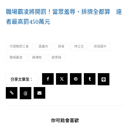
職場霸凌將開罰！當眾羞辱、排擠全都算 違
者最高罰450萬元
代理教師工會
嘉義市
屏東
林立生
琉球國中
職場霸凌
蘇傳桔
趙季薇
分享文章至：
你可能會喜歡