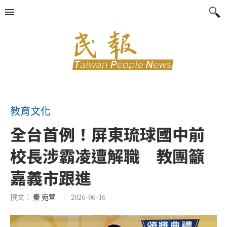
教育文化
全台首例！屏東琉球國中前
校長涉霸凌遭解職 教團籲
嘉義市跟進
撰文：
秦 宛萱
2026-06-16